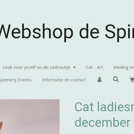
Webshop de Spin
Leuk voor jezelf en als cadeautje
Cat - Art
Kleding e
Spinnerij Events
Informatie en contact
Cat ladies
december