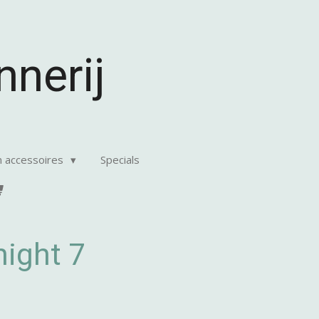
nerij
n accessoires
Specials
night 7