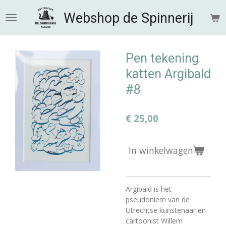
Ga
Webshop de Spinnerij
direct
naar
de
hoofdinhoud
Pen tekening
katten Argibald
#8
€ 25,00
In winkelwagen
Argibald is het
pseudoniem van de
Utrechtse kunstenaar en
cartoonist Willem