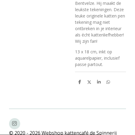
Bentvelze. Hij maakt de
leukste tekeningen. Deze
leuke originele katten pen
tekening mag niet
ontbreken in je interieur
als écht kattenliefhebber!
Wij zijn fan!
13 x 18 cm, inkt op
aquarelpapier, inclusief
passe partout.
D
D
S
D
e
e
h
e
l
e
a
l
e
l
r
e
n
e
n
I
n
© 2020 - 2026 Webshop kattencafé de Spinnerij