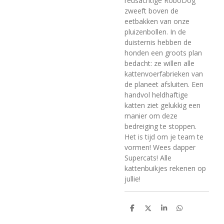
reusachtige RoboDog
zweeft boven de
eetbakken van onze
pluizenbollen. In de
duisternis hebben de
honden een groots plan
bedacht: ze willen alle
kattenvoerfabrieken van
de planeet afsluiten. Een
handvol heldhaftige
katten ziet gelukkig een
manier om deze
bedreiging te stoppen.
Het is tijd om je team te
vormen! Wees dapper
Supercats! Alle
kattenbuikjes rekenen op
jullie!
D
D
S
D
e
e
h
e