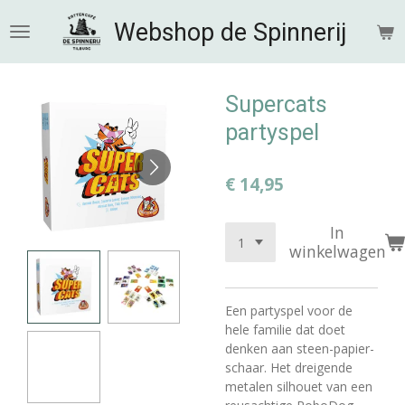
Ga
Webshop de Spinnerij
direct
naar
de
hoofdinhoud
Supercats
partyspel
€ 14,95
In
winkelwagen
Een partyspel voor de
hele familie dat doet
denken aan steen-papier-
schaar. Het dreigende
metalen silhouet van een