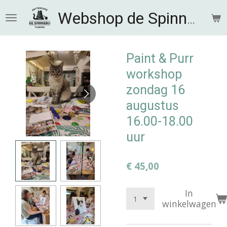
Ga
Webshop de Spinnerij
direct
naar
de
hoofdinhoud
Paint & Purr
workshop
zondag 16
augustus
16.00-18.00
uur
€ 45,00
In
winkelwagen