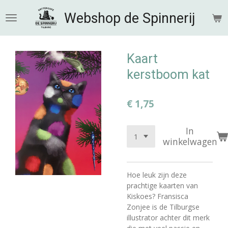
Ga
Webshop de Spinnerij
direct
naar
de
hoofdinhoud
Kaart
kerstboom kat
€ 1,75
In
winkelwagen
Hoe leuk zijn deze
prachtige kaarten van
Kiskoes? Fransisca
Zonjee is de Tilburgse
illustrator achter dit merk