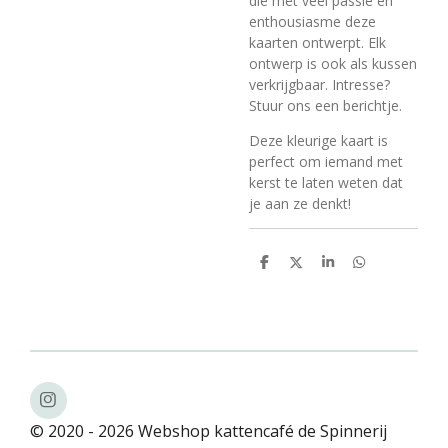
die met veel passie en
enthousiasme deze
kaarten ontwerpt. Elk
ontwerp is ook als kussen
verkrijgbaar. Intresse?
Stuur ons een berichtje.
Deze kleurige kaart is
perfect om iemand met
kerst te laten weten dat
je aan ze denkt!
D
D
S
D
e
e
h
e
l
e
a
l
e
l
r
e
n
e
n
I
n
© 2020 - 2026 Webshop kattencafé de Spinnerij
s