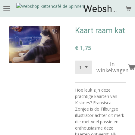
Ga
Webshop de Spinnerij
direct
naar
de
Kaart raam kat
hoofdinhoud
€ 1,75
In
winkelwagen
Hoe leuk zijn deze
prachtige kaarten van
Kiskoes? Fransisca
Zonjee is de Tilburgse
illustrator achter dit merk
die met veel passie en
enthousiasme deze
kaarten ontwerpt. Elk