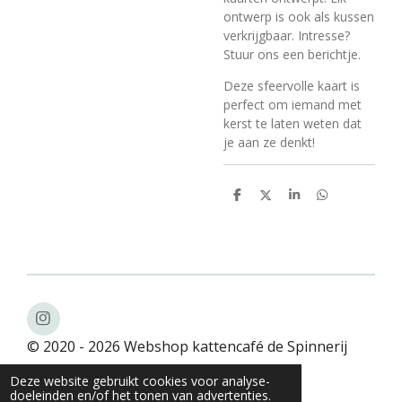
ontwerp is ook als kussen
verkrijgbaar. Intresse?
Stuur ons een berichtje.
Deze sfeervolle kaart is
perfect om iemand met
kerst te laten weten dat
je aan ze denkt!
D
D
S
D
e
e
h
e
l
e
a
l
e
l
r
e
n
e
n
I
n
© 2020 - 2026 Webshop kattencafé de Spinnerij
s
t
Powered by
JouwWeb
Deze website gebruikt cookies voor analyse-
a
doeleinden en/of het tonen van advertenties.
g