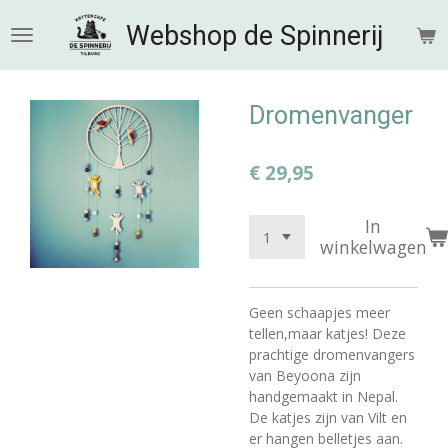
Ga
Webshop de Spinnerij
direct
naar
de
hoofdinhoud
Dromenvanger
€ 29,95
In
winkelwagen
Geen schaapjes meer
tellen,maar katjes! Deze
prachtige dromenvangers
van Beyoona zijn
handgemaakt in Nepal.
De katjes zijn van Vilt en
er hangen belletjes aan.