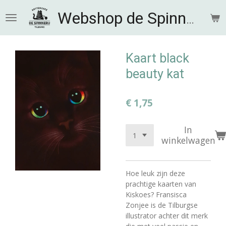
Ga
Webshop de Spinnerij
direct
naar
de
hoofdinhoud
Kaart black
beauty kat
€ 1,75
In
winkelwagen
Hoe leuk zijn deze
prachtige kaarten van
Kiskoes? Fransisca
Zonjee is de Tilburgse
illustrator achter dit merk