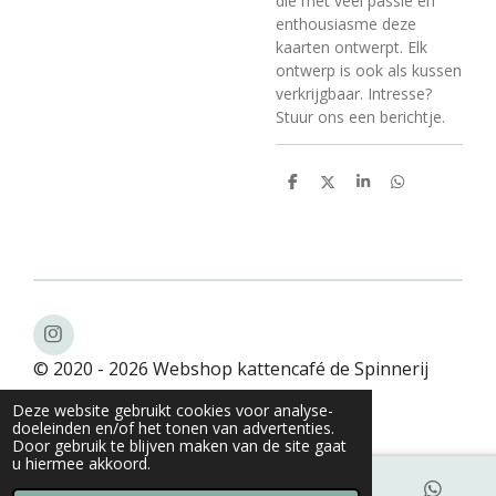
die met veel passie en
enthousiasme deze
kaarten ontwerpt. Elk
ontwerp is ook als kussen
verkrijgbaar. Intresse?
Stuur ons een berichtje.
D
D
S
D
e
e
h
e
l
e
a
l
e
l
r
e
n
e
n
I
n
© 2020 - 2026 Webshop kattencafé de Spinnerij
s
t
Powered by
JouwWeb
Deze website gebruikt cookies voor analyse-
a
doeleinden en/of het tonen van advertenties.
g
Door gebruik te blijven maken van de site gaat
r
u hiermee akkoord.
a
m