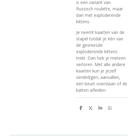
is een variant van
Russisch roulette, maar
dan met exploderende
kittens.
Je neemt kaarten van de
stapel totdat je één van
de gevreesde
exploderende kittens
trekt. Dan heb je meteen
verloren. Met alle andere
kaarten kun je jezelf
verdedigen, aanvallen,
een beurt overslaan of de
katten afleiden.
D
D
S
D
e
e
h
e
l
e
a
l
e
l
r
e
n
e
n