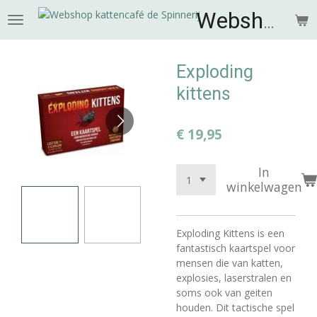
Ga
Webshop de Spinnerij
direct
naar
de
Exploding
hoofdinhoud
kittens
€ 19,95
In
winkelwagen
Exploding Kittens is een
fantastisch kaartspel voor
mensen die van katten,
explosies, laserstralen en
soms ook van geiten
houden. Dit tactische spel