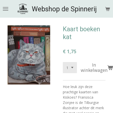
Ga
Webshop de Spinnerij
direct
naar
de
hoofdinhoud
Kaart boeken
kat
€ 1,75
In
winkelwagen
Hoe leuk zijn deze
prachtige kaarten van
Kiskoes? Fransisca
Zonjee is de Tilburgse
illustrator achter dit merk