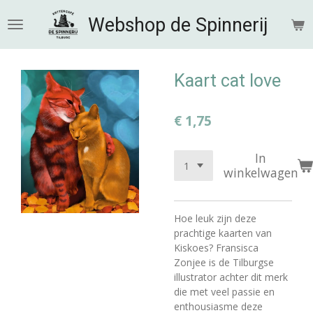
Ga
Webshop de Spinnerij
direct
naar
de
hoofdinhoud
Kaart cat love
€ 1,75
In
winkelwagen
Hoe leuk zijn deze
prachtige kaarten van
Kiskoes? Fransisca
Zonjee is de Tilburgse
illustrator achter dit merk
die met veel passie en
enthousiasme deze