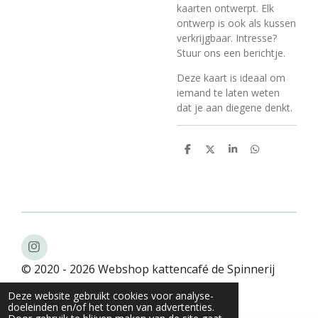
kaarten ontwerpt. Elk
ontwerp is ook als kussen
verkrijgbaar. Intresse?
Stuur ons een berichtje.
Deze kaart is ideaal om
iemand te laten weten
dat je aan diegene denkt.
D
D
S
D
e
e
h
e
l
e
a
l
e
l
r
e
n
e
n
I
n
© 2020 - 2026 Webshop kattencafé de Spinnerij
s
t
Powered by
JouwWeb
Deze website gebruikt cookies voor analyse-
a
doeleinden en/of het tonen van advertenties.
g